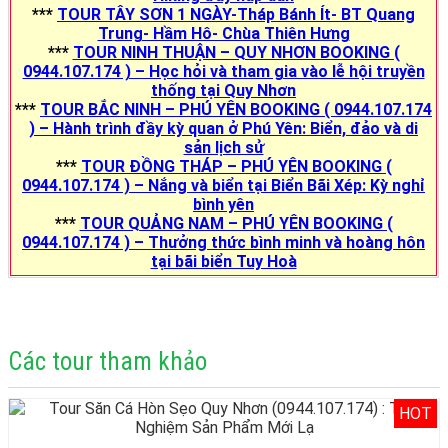
***
TOUR TÂY SƠN 1 NGÀY-Tháp Bánh Ít- BT Quang
Trung- Hầm Hô- Chùa Thiên Hưng
***
TOUR NINH THUẬN – QUY NHƠN BOOKING (
0944.107.174 ) – Học hỏi và tham gia vào lễ hội truyền
thống tại Quy Nhơn
***
TOUR BẮC NINH – PHÚ YÊN BOOKING ( 0944.107.174
) – Hành trình đầy kỳ quan ở Phú Yên: Biển, đảo và di
sản lịch sử
***
TOUR ĐỒNG THÁP – PHÚ YÊN BOOKING (
0944.107.174 ) – Nắng và biển tại Biển Bãi Xép: Kỳ nghỉ
bình yên
***
TOUR QUẢNG NAM – PHÚ YÊN BOOKING (
0944.107.174 ) – Thưởng thức bình minh và hoàng hôn
tại bãi biển Tuy Hoà
Các tour tham khảo
HOT