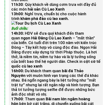
11h30
: Qúy khách về dùng cơm trưa với đầy đủ
các món
hải sản Cù Lao Xanh
13h00
: Nghỉ trưa, chuẩn bị cho cuộc hành
trình
khám phá đảo cù lao xanh.
Buổi chiều:
14
h30:
HDV sẽ đưa quý khách đến tham
quan
ngọn Hải Đăng Cù Lao Xanh
– “mắt thần”
của biển. Có tuổi đời trên 100 năm với kiến trúc
Đông – Tây kết hợp vô cùng độc đáo. Ngọn Hải
Đăng được xây dựng từ thời Pháp thuộc. Là hơi
thở, là niềm tin, niềm tự hào và là lý tưởng sống
của biết bao thế hệ người dân. Check in
cột cờ tổ
quốc cù lao xanh
16h00:
Du khách tham quan
bãi đá Thảo
Nguyên
với muôn hình vạn trạng các thế đá khác
nhau. Đá ngổn ngang bày la liệt tưởng như “mất
trật tự” nhưng lại rất ngăn nắp và hình tượng. Bạn
thả trí tưởng tượng selfie để được những bức
ảnh độc nhất vô nhị.
17h00
: Tham quan
Bãi nam lớn ngắm hoàng
hôn
bên bờ cát trắng, di chuyển xuống bãi cát