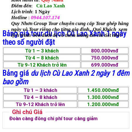
Điểm đến
:
Cù Lao Xanh
Lịch trình
:
1 Ngày
Hotline
:
0944.107.174
Quy Nhơn Group Tour chuyên cung cấp Tour ghép hàng
ngày và Tour riêng cho từng gia đình . Quý Khách xem
Bảng giá tour du lịch Cù Lao Xanh 1 ngày
lịch trình bên dưới để có thêm thông tin chi tiết nhé!
theo số người đặt
Từ 1 – 3 khách
800.000vnđ
Từ 4 – 8 khách
750.000vnđ
Từ 9-12 Khách trở lên
699.000vnđ
Bảng giá
du lịch Cù Lao Xanh 2 ngày 1 đêm
bao gồm
Từ 1 – 3 khách
1.450.000vnđ
Từ 4 – 8 khách
1.300.000vnđ
Từ 9-12 Khách trở lên
1.200.000vnđ
Ghi chú Giá
Đ
oàn càng đông chi phí tour càng giảm