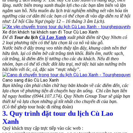
lặng. nước biển trong xanh thuận lợi cho các bạn tắm biển và lặn
ngắm san hô. Nếu muốn du lịch trải nghiệm những nét văn hóa tín
ngưỡng của cư dân thì các bạn có thể chọn đi vào dịp diễn ra lễ hội
như: Lễ hội Cầu Ngư (ngày 12 – 16 tháng 3 âm Lịch).
Xe đón khách tại khách sạn đi Tour Cù Lao Xanh
Để đi
Tour du lịch
Cù Lao Xanh
xuất phát điểm từ Quy Nhơn có
2 loại phương tiện có thể lựa chọn là ca nô và tàu gỗ.
Nước biển ở đây trong veo nhìn thấy tận đáy, khung cảnh nên thơ
hữu tình. lại có thêm bờ cát trắng tinh khôi. Biển êm, nước sạch,
cát trắng, là điểm đến lý tưởng cho các du khách. Nếu đi theo
nhóm, bạn có thể tổ chức đốt lửa trại, mở tiệc hải sản nướng trên
bãi biển với ốc, cá, đặc sản “mực nháy”.
Cano sang đảo Cù Lao Xanh
Bạn không cần phải chần chừ hay băn khoăn về các điểm đến, các
lựa chọn về phương tiện di chuyển hay ăn uống. Chỉ cần bạn liên
hệ ngay hotline (0944.107.174). Quy Nhơn Group Tour sẽ giúp bạn
thiết kế và lựa chọn những gì tốt nhất cho chuyến đi của bạn.
(Có thể ghép tour hoặc đi riêng đoàn)
3. Quy trình đặt tour du lịch Cù Lao
Xanh
Quý khách truy cập trực tiếp vào các web :