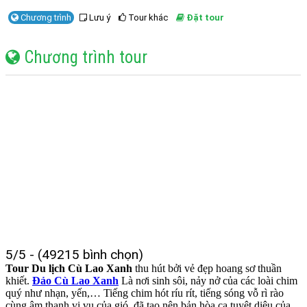
Chương trình
Lưu ý
Tour khác
Đặt tour
Chương trình tour
5/5 - (49215 bình chọn)
Tour Du lịch Cù Lao Xanh
thu hút bởi vẻ đẹp hoang sơ thuần
khiết.
Đảo Cù Lao Xanh
Là nơi sinh sôi, nảy nở của các loài chim
quý như nhạn, yến,… Tiếng chim hót ríu rít, tiếng sóng vỗ rì rào
cùng âm thanh vi vu của gió. đã tạo nên bản hòa ca tuyệt diệu của