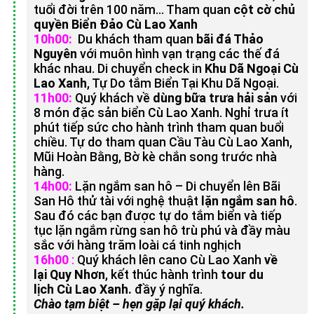
tuổi đời trên 100 năm… Tham quan
cột cờ chủ
quyền Biển Đảo Cù Lao Xanh
10h00:
Du khách tham quan
bãi đá Thảo
Nguyên
với muôn hình vạn trạng các thế đá
khác nhau. Di chuyển check in
Khu Dã Ngoại Cù
Lao Xanh
, Tự Do tắm Biển Tại Khu Dã Ngoại.
11h00:
Quý khách về
dùng bữa trưa hải sản
với
8 món đặc sản biển Cù Lao Xanh. Nghỉ trưa ít
phút tiếp sức cho hành trình tham quan buổi
chiều. Tự do tham quan Cầu Tàu Cù Lao Xanh,
Mũi Hoàn Bằng, Bờ kè chắn song trước nhà
hàng.
14h00:
Lặn ngắm san hô – Di chuyển lên Bãi
San Hô thử tài với nghệ thuật
lặn ngắm san hô
.
Sau đó các bạn được tự do tắm biển và tiếp
tục lặn ngắm rừng san hô trù phú và đầy màu
sắc với hàng trăm loài cá tinh nghịch
16h00
:
Quý khách lên cano Cù Lao Xanh
về
lại Quy Nhơn
, kết thúc hành trình
tour du
lịch Cù Lao Xanh.
đầy ý nghĩa.
Chào tạm biệt – hẹn gặp lại quý khách.