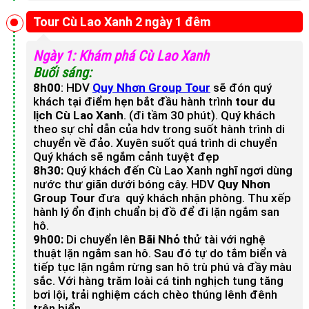
Tour Cù Lao Xanh 2 ngày 1 đêm
Ngày 1: Khám phá Cù Lao Xanh
Buối sáng:
8h00
: HDV
Quy Nhơn Group Tour
sẽ đón quý
khách tại điểm hẹn bắt đầu hành trình
tour du
lịch Cù Lao Xanh
. (đi tầm 30 phút). Quý khách
theo sự chỉ dẫn của hdv trong suốt hành trình di
chuyển về đảo. Xuyên suốt quá trình di chuyển
Quý khách sẽ ngắm cảnh tuyệt đẹp
8h30:
Quý khách đến Cù Lao Xanh nghĩ ngơi dùng
nước thư giãn dưới bóng cây. HDV
Quy Nhơn
Group Tour
đưa quý khách nhận phòng. Thu xếp
hành lý ổn định chuẩn bị đồ để đi lặn ngắm san
hô.
9h00
:
Di chuyển lên
Bãi Nhỏ
thử tài với nghệ
thuật lặn ngắm san hô. Sau đó tự do tắm biển và
tiếp tục lặn ngắm rừng san hô trù phú và đầy màu
sắc. Với hàng trăm loài cá tinh nghịch tung tăng
bơi lội, trải nghiệm cách chèo thúng lênh đênh
trên biển.