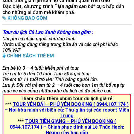
suốt thời gian lặn san hô và tham quan trên đảo
Đặc biệt, chương trình
“ lặn ngắm san hô”
cực hấp dẫn
cho những ai đam mê khám phá.
KHÔNG BAO GỒM
Tour du lịch Cù Lao Xanh Không bao gồm :
Chi phí cá nhân ngoài chương trình.
Nước uống dùng riêng trong bữa ăn và các chi phí khác
10% VAT
CHÍNH SÁCH TRẺ EM
Em bé từ 0 – 4 tuổi: Miễn phí vé tour
Trẻ em từ 5 đến 10 tuổi: Tính 50% giá tour
Trẻ em từ 11 tuổi trở lên: Tính bằng người lớn.
Lưu ý: Đối với trẻ em từ 2 – 4 tuổi cao hơn 1m thì bố mẹ tự
mua vé vào cổng những khu du lịch có đo chiều cao.
Tham khảo thêm chùm tour du lịch giá rẻ:
***
TOUR YÊN BÁI – PHÚ YÊN BOOKING ( 0944.107.174 )
– Nơi hòa mình với biển cả: Thư giãn tại các resort Miền
Trung
***
TOUR TIỀN GIANG – PHÚ YÊN BOOKING (
0944.107.174 ) – Chinh phục đỉnh núi Lê Thúc Hạch:
Hiking đầy hấp dẫn