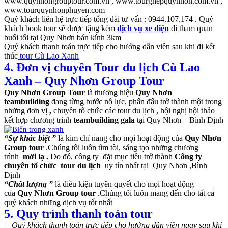
www.quynhongrouptour.com.vn , www.tourghepquynhon.com.vn ,
www.tourquynhonphuyen.com
Quý khách liên hệ trực tiếp tổng đài tư vấn : 0944.107.174 . Quý
khách book tour sẽ được tặng kèm
dịch vụ xe điện
đi tham quan
buổi tối tại Quy Nhơn bán kính 3km
Quý khách thanh toán trực tiếp cho hướng dẫn viên sau khi đi kết
thúc
tour Cù Lao Xanh
4. Đơn vị chuyên Tour du lịch Cù Lao
Xanh – Quy Nhơn Group Tour
Quy Nhơn Group Tour
là thương hiệu
Quy Nhơn
teambuilding
đang từng bước nỗ lực, phấn đấu trở thành một trong
những đơn vị
,
chuyên tổ chức các tour du lịch , hội nghị hội thảo
kết hợp chương trình
teambuilding gala
tại Quy Nhơn – Bình Định
“Sự khác biệt ”
là kim chỉ nang cho mọi hoạt động của
Quy Nhơn
Group tour
.Chúng tôi luôn tìm tòi, sáng tạo những chương
trình
mới lạ .
Do đó, công ty
đặt mục tiêu trở thành
Công ty
chuyên tổ chức tour du lịch
uy tín nhất tại Quy Nhơn ,Bình
Định
“Chất lượng ”
là điều kiện tuyên quyết cho mọi hoạt động
của
Quy Nhơn Group tour
.Chúng tôi luôn mang đến cho tất cả
quý khách những dịch vụ tốt nhất
5. Quy trình thanh toán tour
+ Quý khách thanh toán trực tiếp cho hướng dẫn viên ngay sau khi