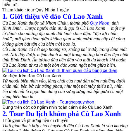
biển trời.
Tham khảo :
tour Quy Nhơn 1 ngày
1. Giới thiệu về đảo Cù Lao Xanh
Cù Lao Xanh thuộc xã Nhơn Châu, thành phố
Quy Nhơn
, tỉnh
Bình Định. Được người dân ưu ái gọi là Cù Lao Xanh – một mỹ
từ dành cho những địa danh đất lành chim đậu. “địa lợi nhân
hoà”; nơi giao thoa giữa không gian xanh mướt của cây cối cùng
không gian bất tận của biển trời bao la.
Cù Lao Xanh có nét đẹp hoang sơ, không khí ở đây trong lành mát
mẻ. Nơi đây được mệnh danh là một trong những hòn đảo đẹp nhất
tỉnh Bình Định. Ấn tượng đầu tiên đập vào mắt du khách khi ngắm
Cù Lao Xanh từ xa là một hòn đảo xanh ngắt nằm giữa biển.
Xe điện trên đảo Cù Lao Xanh
Từ ngoài biển nhìn vào, làng chài của ngư dân nằm nghiêng dưới
chân núi. bên bờ cát trắng phau, như một nét mày thiếu nữ, nhìn
lên đỉnh núi là ngọn hải đăng cao sừng sững nổi bật giữa cả một
vùng biển bao la.
Đứng trên cột cờ ngắm nhìn toàn cảnh đảo Cù Lao Xanh
2. Tour Du lịch khám phá Cù Lao Xanh
Thời gian và phương tiện di chuyển
Thời gian thích hợp cho chuyến đi đến Cù Lao Xanh là vào khoảng
từ tháng 2 đến tháng 9. Lúc này Cù Lao Xanh có nắng đẹp, biển