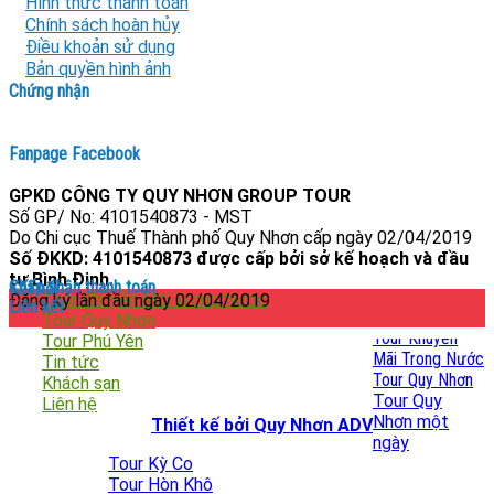
Hình thức thanh toán
Chính sách hoàn hủy
Điều khoản sử dụng
Bản quyền hình ảnh
Chứng nhận
Fanpage Facebook
GPKD CÔNG TY QUY NHƠN GROUP TOUR
Số GP/ No: 4101540873 - MST
Do Chi cục Thuế Thành phố Quy Nhơn cấp ngày 02/04/2019
Số ĐKKD: 4101540873 được cấp bởi sở kế hoạch và đầu
tư Bình Định.
Chấp nhận thanh toán
Kết nối
Tour Khuyến Mãi Trong Nước
Đăng ký lần đầu ngày 02/04/2019
Liên kết
Tour Quy Nhơn
Tour Khuyến
Tour Phú Yên
Mãi Trong Nước
Tin tức
Tour Quy Nhơn
Khách sạn
Tour Quy
Liên hệ
Nhơn một
Copyright 2026 ©
Thiết kế bởi Quy Nhơn ADV
ngày
Tour Kỳ Co
Tour Hòn Khô