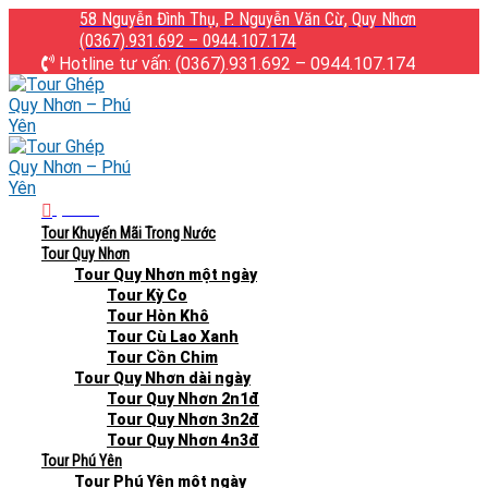
Skip
58 Nguyễn Đình Thụ, P. Nguyễn Văn Cừ, Quy Nhơn
to
(0367).931.692 – 0944.107.174
content
Hotline tư vấn: (0367).931.692 – 0944.107.174
Menu
Tour Khuyến Mãi Trong Nước
Tour Quy Nhơn
Tour Quy Nhơn một ngày
Tour Kỳ Co
Tour Hòn Khô
Tour Cù Lao Xanh
Tour Cồn Chim
Tour Quy Nhơn dài ngày
Tour Quy Nhơn 2n1đ
Tour Quy Nhơn 3n2đ
Tour Quy Nhơn 4n3đ
Tour Phú Yên
Tour Phú Yên một ngày