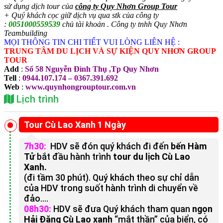
sử dụng dịch tour của
công ty Quy Nhơn Group Tour
+ Quý khách cọc giữ dịch vụ qua stk của công ty
:
0051000559539
chủ tài khoản . Công ty tnhh Quy Nhơn
Teambuilding
MỌI THÔNG TIN CHI TIẾT VUI LÒNG LIÊN HỆ :
TRUNG TÂM DU LỊCH VÀ SỰ KIỆN QUY NHƠN GROUP
TOUR
Add
:
Số 58 Nguyễn Đình Thụ ,Tp Quy Nhơn
Tell
:
0944.107.174 – 0367.391.692
Web
:
www.quynhongrouptour.com.vn
Lịch trình
Tour Cù Lao Xanh 1 Ngày
7h30:
HDV sẽ đón quý khách đi đến
bến Hàm
Tử
bắt đầu hành trình
tour du lịch Cù Lao
Xanh.
(đi tầm 30 phút). Quý khách theo sự chỉ dẫn
của HDV trong suốt hành trình di chuyển về
đảo….
08h30:
HDV sẽ đưa Quý khách tham quan
ngọn
Hải Đăng Cù Lao xanh
“mắt thần” của biển, có