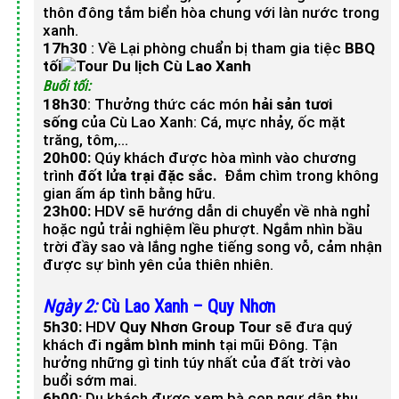
thôn đông tắm biển hòa chung với làn nước trong
xanh.
17h30
: Về Lại phòng chuẩn bị tham gia tiệc
BBQ
tối
Buổi tối:
18h30
: Thưởng thức các món
hải sản tươi
sống
của Cù Lao Xanh: Cá, mực nhảy, ốc mặt
trăng, tôm,…
20h00:
Qúy khách được hòa mình vào chương
trình
đốt lửa trại đặc sắc.
Đắm chìm trong không
gian ấm áp tình bằng hữu.
23h00:
HDV sẽ hướng dẫn di chuyển về nhà nghỉ
hoặc ngủ trải nghiệm lều phượt. Ngắm nhìn bầu
trời đầy sao và lắng nghe tiếng song vỗ, cảm nhận
được sự bình yên của thiên nhiên.
Ngày 2:
Cù Lao Xanh – Quy Nhơn
5h30
:
HDV
Quy Nhơn Group Tour
sẽ đưa quý
khách đi
ngắm bình minh
tại mũi Đông. Tận
hưởng những gì tinh túy nhất của đất trời vào
buổi sớm mai.
6h00
:
Du khách được xem bà con ngư dân thu