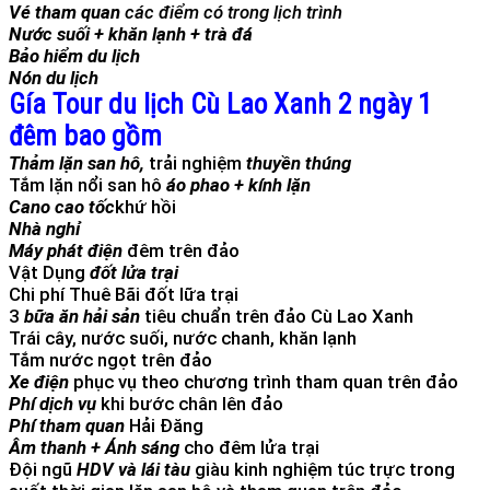
Vé tham quan
các điểm có trong lịch trình
Nước suối + khăn lạnh + trà đá
Bảo hiểm du lịch
Nón du lịch
Gía Tour du lịch Cù Lao Xanh 2 ngày 1
đêm bao gồm
Thảm lặn san hô,
trải nghiệm
thuyền thúng
Tắm lặn nổi san hô
áo phao + kính lặn
Cano cao tốc
khứ hồi
Nhà nghỉ
Máy phát điện
đêm trên đảo
Vật Dụng
đốt lửa trại
Chi phí Thuê Bãi đốt lữa trại
3
bữa ăn hải sản
tiêu chuẩn trên đảo Cù Lao Xanh
Trái cây, nước suối, nước chanh, khăn lạnh
Tắm nước ngọt trên đảo
Xe điện
phục vụ theo chương trình tham quan trên đảo
Phí dịch vụ
khi bước chân lên đảo
Phí tham quan
Hải Đăng
Âm thanh + Ánh sáng
cho đêm lửa trại
Đội ngũ
HDV và lái tàu
giàu kinh nghiệm túc trực trong