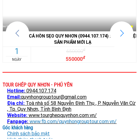
Quy Nhơn
Qu
TOUR SĂN CÁ HÒN SẸO QUY NHƠN (0944.107.174) : TRÃI NGHIỆ
SẢN PHẨM MỚI LẠ
1
đ
650000
đ
550000
NGÀY
TOUR GHÉP QUY NHƠN - PHÚ YÊN
Hotline:
0944.107.174
Email:
quynhongrouptour@gmail.com
Địa chỉ:
Toà nhà số 58 Nguyễn Đình Thụ , P. Nguyễn Văn Cừ
, Tp. Quy Nhơn, Tỉnh Bình Định
Website:
www.tourghepquynhon.com.vn/
Fanpage:
www.fb.com/quynhongrouptour.com.vn/
Góc khách hàng
Chính sách bảo mật