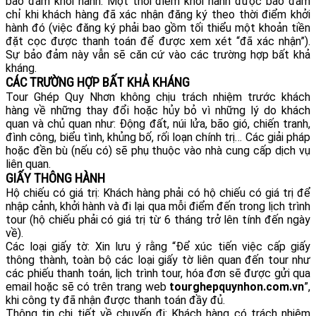
bảo đảm khởi hành. Một thời điểm khởi hành được bảo đảm
chỉ khi khách hàng đã xác nhận đăng ký theo thời điểm khởi
hành đó (việc đăng ký phải bao gồm tối thiểu một khoản tiền
đặt cọc được thanh toán để được xem xét “đã xác nhận”).
Sự bảo đảm này vẫn sẽ căn cứ vào các trường hợp bất khả
kháng.
CÁC TRƯỜNG HỢP BẤT KHẢ KHÁNG
Tour Ghép Quy Nhơn không chịu trách nhiệm trước khách
hàng về những thay đổi hoặc hủy bỏ vì những lý do khách
quan và chủ quan như: Động đất, núi lửa, bão gió, chiến tranh,
đình công, biểu tình, khủng bố, rối loạn chính trị… Các giải pháp
hoặc đền bù (nếu có) sẽ phụ thuộc vào nhà cung cấp dịch vụ
liên quan.
GIẤY THÔNG HÀNH
Hộ chiếu có giá trị: Khách hàng phải có hộ chiếu có giá trị để
nhập cảnh, khởi hành và đi lại qua mỗi điểm đến trong lịch trình
tour (hộ chiếu phải có giá trị từ 6 tháng trở lên tính đến ngày
về).
Các loại giấy tờ: Xin lưu ý rằng “Để xúc tiến việc cấp giấy
thông thành, toàn bộ các loại giấy tờ liên quan đến tour như
các phiếu thanh toán, lịch trình tour, hóa đơn sẽ được gửi qua
email hoặc sẽ có trên trang web
tourghepquynhon.com.vn
”,
khi công ty đã nhận được thanh toán đầy đủ.
Thông tin chi tiết về chuyến đi: Khách hàng có trách nhiệm