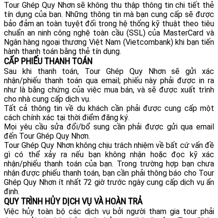
Tour Ghép Quy Nhơn sẽ không thu thập thông tin chi tiết thẻ
tín dụng của bạn. Những thông tin mà bạn cung cấp sẽ được
bảo đảm an toàn tuyệt đối trong hệ thống kỹ thuật theo tiêu
chuẩn an ninh công nghệ toàn cầu (SSL) của MasterCard và
Ngân hàng ngoại thương Việt Nam (Vietcombank) khi bạn tiến
hành thanh toán bằng thẻ tín dụng.
CẤP PHIẾU THANH TOÁN
Sau khi thanh toán, Tour Ghép Quy Nhơn sẽ gửi xác
nhận/phiếu thanh toán qua email; phiếu này phải được in ra
như là bằng chứng của việc mua bán, và sẽ được xuất trình
cho nhà cung cấp dịch vụ.
Tất cả thông tin về du khách cần phải được cung cấp một
cách chính xác tại thời điểm đăng ký.
Mọi yêu cầu sửa đổi/bổ sung cần phải được gửi qua email
đến Tour Ghép Quy Nhơn.
Tour Ghép Quy Nhơn không chịu trách nhiệm về bất cứ vấn đề
gì có thể xảy ra nếu bạn không nhận hoặc đọc kỹ xác
nhận/phiếu thanh toán của bạn. Trong trường hợp bạn chưa
nhận được phiếu thanh toán, bạn cần phải thông báo cho Tour
Ghép Quy Nhơn ít nhất 72 giờ trước ngày cung cấp dịch vụ ấn
định.
QUY TRÌNH HỦY DỊCH VỤ VÀ HOÀN TRẢ
Việc hủy toàn bộ các dịch vụ bởi người tham gia tour phải